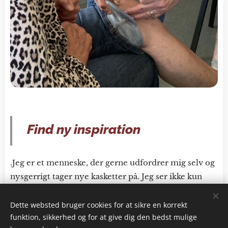
Find ny inspiration
.Jeg er et menneske, der gerne udfordrer mig selv og
nysgerrigt tager nye kasketter på. Jeg ser ikke kun
mig selv som behandler, men også idéskaber,
evighedsstudent, træner, underviser, kursusarrangør
Dette websted bruger cookies for at sikre en korrekt
funktion, sikkerhed og for at give dig den bedst mulige
og foredragsholder, Jeg er drevet af lysten til at